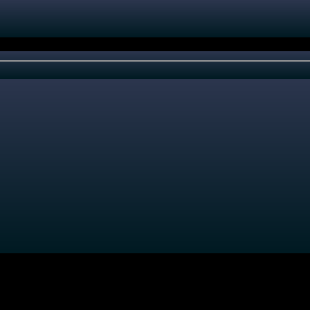
реальные деньги.