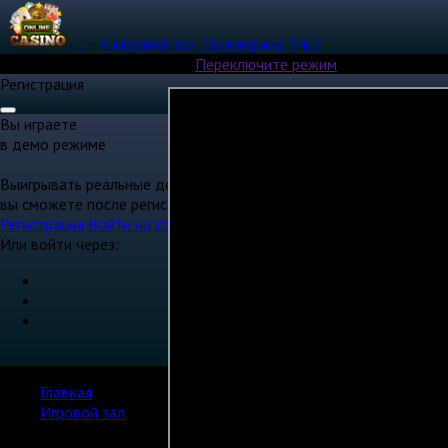
← В игровой зал
Поддержка 24/7
Вы играете в демо-режиме.
Переключите режим
и выигрывайте 
Регистрация
Вы играете
в демо режиме
Выигрывать реальные деньги
вы сможете после регистрации.
Регистрация
Войти на сайт
Или войти через:
Главная
Игровой зал
Secret Elixir