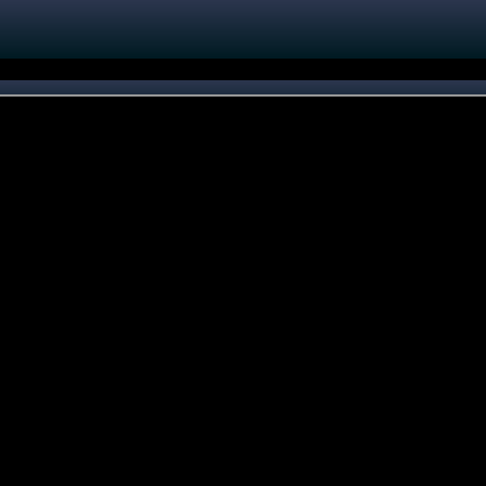
реальные деньги.