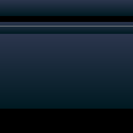
реальные деньги.