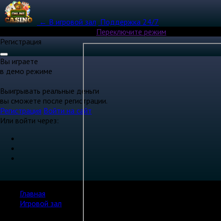
← В игровой зал
Поддержка 24/7
Вы играете в демо-режиме.
Переключите режим
и выигрывайте 
Регистрация
Вы играете
в демо режиме
Выигрывать реальные деньги
вы сможете после регистрации.
Регистрация
Войти на сайт
Или войти через:
Главная
Игровой зал
Puppet Show