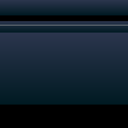
реальные деньги.